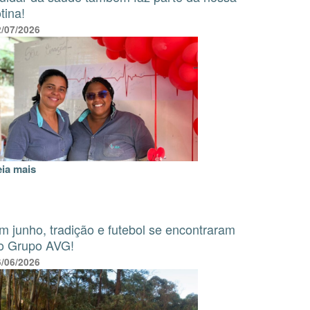
otina!
2/07/2026
eia mais
m junho, tradição e futebol se encontraram
o Grupo AVG!
6/06/2026