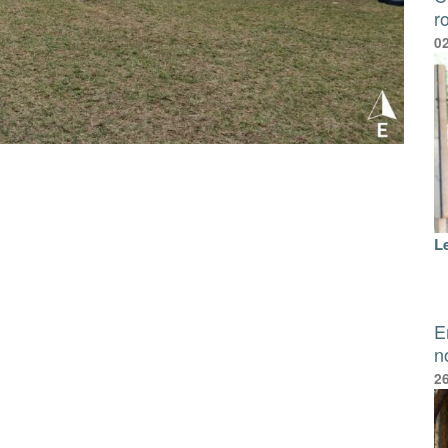
r
0
L
E
n
2