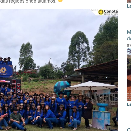
es das regiões onde atuamos.
L
M
d
0
L
C