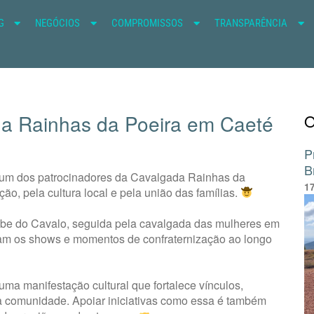
G
NEGÓCIOS
COMPROMISSOS
TRANSPARÊNCIA
a Rainhas da Poeira em Caeté
O
P
B
r um dos patrocinadores da Cavalgada Rainhas da
1
o, pela cultura local e pela união das famílias.
be do Cavalo, seguida pela cavalgada das mulheres em
ram os shows e momentos de confraternização ao longo
ma manifestação cultural que fortalece vínculos,
a comunidade. Apoiar iniciativas como essa é também