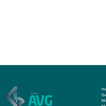
H
Qu
Mi