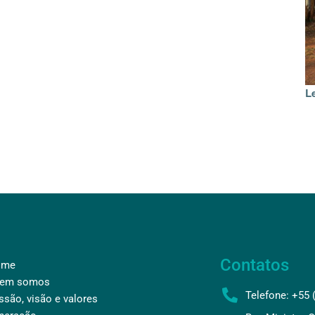
L
Contatos
ome
em somos
Telefone: +55 
ssão, visão e valores