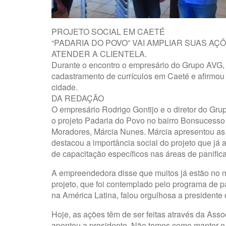
PROJETO SOCIAL EM CAETÉ
“PADARIA DO POVO” VAI AMPLIAR SUAS AÇ
ATENDER A CLIENTELA.
Durante o encontro o empresário do Grupo AVG, 
cadastramento de currículos em Caeté e afirmou
cidade.
DA REDAÇÃO
O empresário Rodrigo Gontijo e o diretor do Grup
o projeto Padaria do Povo no bairro Bonsucesso
Moradores, Márcia Nunes. Márcia apresentou as
destacou a importância social do projeto que já
de capacitação específicos nas áreas de panifica
A empreendedora disse que muitos já estão no m
projeto, que foi contemplado pelo programa de p
na América Latina, falou orgulhosa a president
Hoje, as ações têm de ser feitas através da Ass
apontou a presidente. Não temos como manter o 