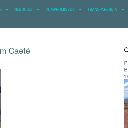
G
NEGÓCIOS
COMPROMISSOS
TRANSPARÊNCIA
em Caeté
O
P
B
1