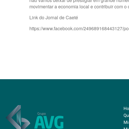
não vamos deixar de prestigiar em grande númer
movimentar a economia local e contribuir com o
Link do Jornal de Caeté
https://www.facebook.com/249689168443127/p
H
Qu
Mi