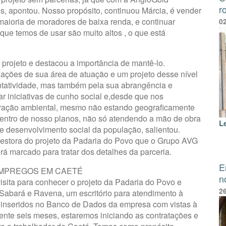
r
s, apontou. Nosso propósito, continuou Márcia, é vender
maioria de moradores de baixa renda, e continuar
0
ue temos de usar são muito altos , o que está
 projeto e destacou a importância de mantê-lo.
ções de sua área de atuação e um projeto desse nível
ntatividade, mas também pela sua abrangência e
r iniciativas de cunho social e,desde que nos
eração ambiental, mesmo não estando geograficamente
dentro de nosso planos, não só atendendo a mão de obra
L
de desenvolvimento social da população, salientou.
gestora do projeto da Padaria do Povo que o Grupo AVG
erá marcado para tratar dos detalhes da parceria.
E
EMPREGOS EM CAETÉ
n
isita para conhecer o projeto da Padaria do Povo e
2
 Sabará e Ravena, um escritório para atendimento à
 inseridos no Banco de Dados da empresa com vistas à
nte seis meses, estaremos iniciando as contratações e