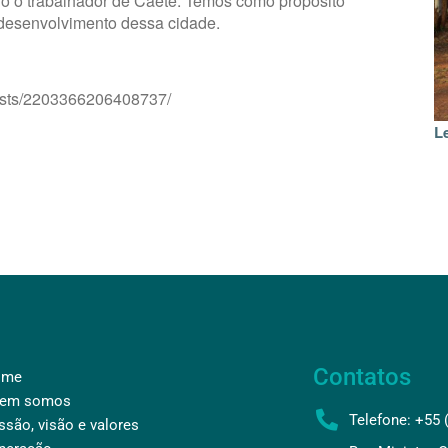
o o trabalhador de Caeté. Temos como propósito
 desenvolvimento dessa cidade.
osts/2203366206408737/
L
Contatos
ome
em somos
Telefone: +55 
ssão, visão e valores