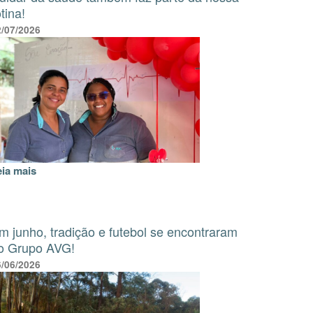
otina!
2/07/2026
eia mais
m junho, tradição e futebol se encontraram
o Grupo AVG!
6/06/2026