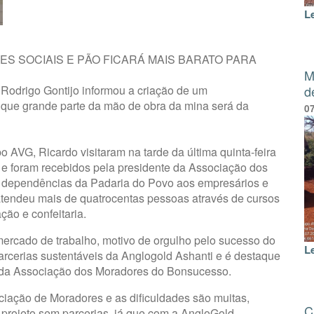
L
ÕES SOCIAIS E PÃO FICARÁ MAIS BARATO PARA
M
Rodrigo Gontijo informou a criação de um
d
 que grande parte da mão de obra da mina será da
0
o AVG, Ricardo visitaram na tarde da última quinta-feira
 e foram recebidos pela presidente da Associação dos
 dependências da Padaria do Povo aos empresários e
 atendeu mais de quatrocentas pessoas através de cursos
ção e confeitaria.
ercado de trabalho, motivo de orgulho pelo sucesso do
L
arcerias sustentáveis da Anglogold Ashanti e é destaque
e da Associação dos Moradores do Bonsucesso.
ociação de Moradores e as dificuldades são muitas,
C
projeto sem parcerias, já que com a AngloGold